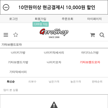
로그인
회원가입
주문조회
마이페이지
2,000원 적립
기타브랜드모자
나이키가방
나이키악세서리
아디다스가방
기타브랜드가방
나이키모자
기타브랜드모자
기타악세서리
최신순
리뷰수
낮은가격
높은가격
판매순위
많이 본 상품