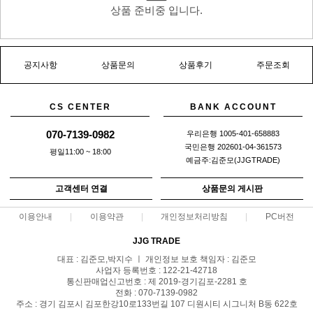
상품 준비중 입니다.
공지사항
상품문의
상품후기
주문조회
CS CENTER
BANK ACCOUNT
070-7139-0982
우리은행 1005-401-658883
국민은행 202601-04-361573
평일11:00 ~ 18:00
예금주:김준모(JJGTRADE)
고객센터 연결
상품문의 게시판
이용안내
이용약관
개인정보처리방침
PC버전
JJG TRADE
대표 : 김준모,박지수 ㅣ 개인정보 보호 책임자 : 김준모
사업자 등록번호 : 122-21-42718
통신판매업신고번호 : 제 2019-경기김포-2281 호
전화 : 070-7139-0982
주소 : 경기 김포시 김포한강10로133번길 107 디원시티 시그니처 B동 622호