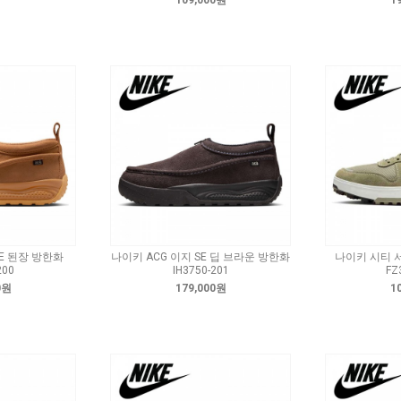
109,000원
1
SE 된장 방한화
나이키 ACG 이지 SE 딥 브라운 방한화
나이키 시티 
200
IH3750-201
FZ
0원
179,000원
1