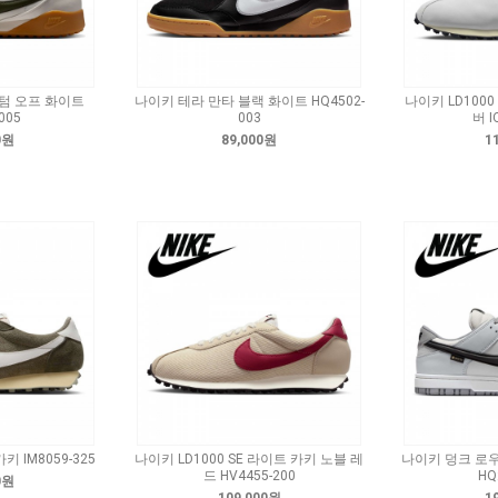
텀 오프 화이트
나이키 테라 만타 블랙 화이트 HQ4502-
나이키 LD100
005
003
버 I
0원
89,000원
1
키 IM8059-325
나이키 LD1000 SE 라이트 카키 노블 레
나이키 덩크 로
드 HV4455-200
HQ
0원