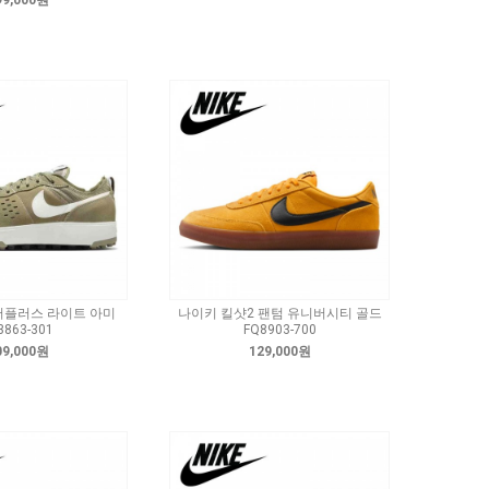
99,000원
서플러스 라이트 아미
나이키 킬샷2 팬텀 유니버시티 골드
3863-301
FQ8903-700
09,000원
129,000원