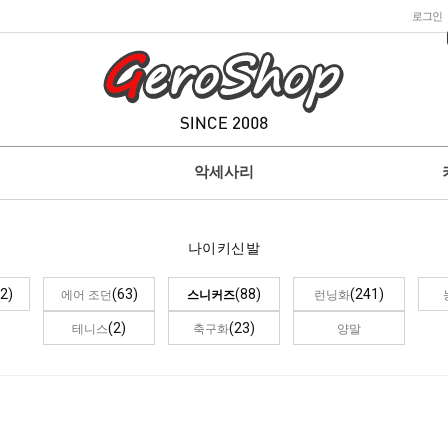
로그인
악세사리
나이키신발
2)
(63)
(88)
(241)
에어 조던
스니커즈
런닝화
(2)
(23)
테니스
축구화
양말