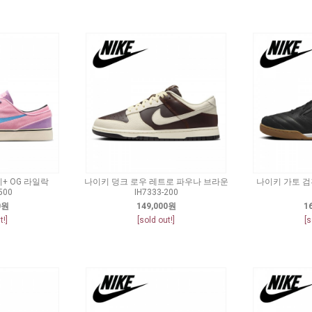
+ OG 라일락
나이키 덩크 로우 레트로 파우나 브라운
나이키 가토 검흰
500
IH7333-200
0원
149,000원
1
t!]
[sold out!]
[s