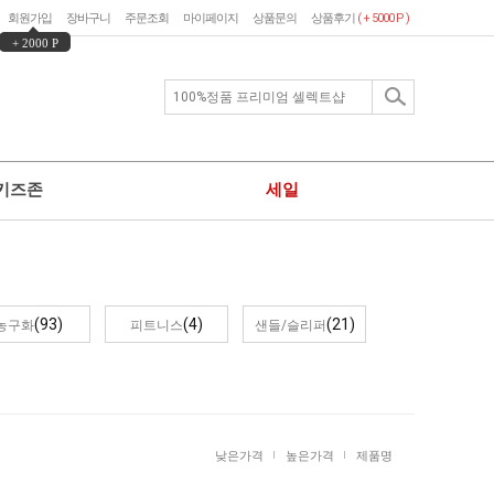
회원가입
장바구니
주문조회
마이페이지
상품문의
상품후기
( + 5000 P )
+ 2000 P
키즈존
세일
(93)
(4)
(21)
농구화
피트니스
샌들/슬리퍼
낮은가격
높은가격
제품명