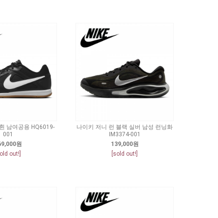
 남여공용 HQ6019-
나이키 저니 런 블랙 실버 남성 런닝화
001
IM3374-001
69,000원
139,000원
old out!]
[sold out!]