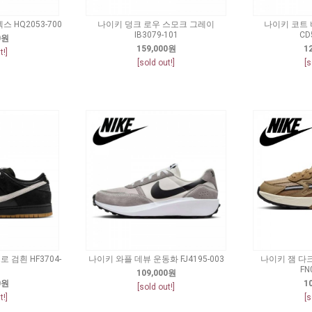
 HQ2053-700
나이키 덩크 로우 스모크 그레이
나이키 코트 
IB3079-101
CD
0원
159,000원
1
t!]
[sold out!]
[s
 검흰 HF3704-
나이키 와플 데뷰 운동화 FJ4195-003
나이키 잼 다
FN
109,000원
0원
1
[sold out!]
t!]
[s