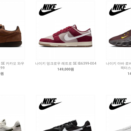
SE 카카오 와우
나이키 덩크로우 레트로 SE IB6399-004
나이키 아바 로
299
캑터스 
149,000원
0원
1