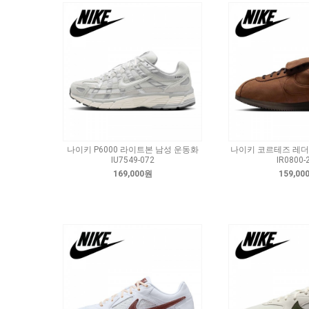
나이키 P6000 라이트본 남성 운동화
나이키 코르테즈 레더 
IU7549-072
IR0800-
169,000원
159,00