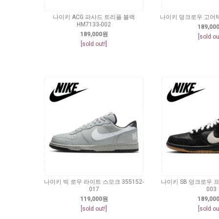
나이키 ACG 파사드 트리플 블랙
나이키 덩크로우 고어텍스
HM7133-002
189,00
189,000원
[sold ou
[sold out!]
나이키 빅 로우 라이트 스모크 355152-
나이키 SB 덩크로우 프로
017
003
119,000원
189,00
[sold out!]
[sold ou