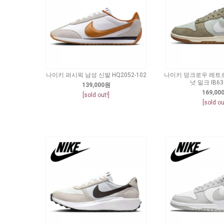
나이키 퍼시픽 남성 신발 HQ2052-102
나이키 덩크로우 레트로
넛 밀크 IB63
139,000원
169,00
[sold out!]
[sold ou