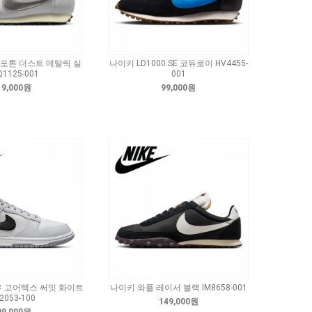
0 포톤 더스트 메탈릭 실
나이키 LD1000 SE 코듀로이 HV4455-
Q1125-001
001
19,000원
99,000원
우 고어텍스 써밋 화이트
나이키 와플 레이서 블랙 IM8658-001
2053-100
149,000원