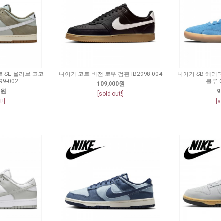
 SE 올리브 코코
나이키 코트 비전 로우 검흰 IB2998-004
나이키 SB 헤리
99-002
블루 C
109,000원
0원
9
[sold out!]
t!]
[s