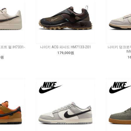
트 펄 IH7331-
나이키 ACG 파사드 HM7133-201
나이키 덩크로
IM
179,000원
0원
1