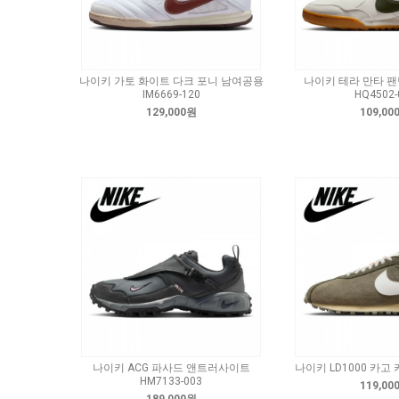
나이키 가토 화이트 다크 포니 남여공용
나이키 테라 만타 팬
IM6669-120
HQ4502-
129,000원
109,00
나이키 ACG 파사드 앤트러사이트
나이키 LD1000 카고 카
HM7133-003
119,00