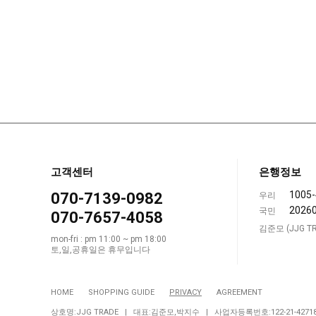
고객센터
은행정보
1005-
070-7139-0982
우리
2026
국민
070-7657-4058
김준모 (JJG TR
mon-fri : pm 11:00 ~ pm 18:00
토,일,공휴일은 휴무입니다
HOME
SHOPPING GUIDE
PRIVACY
AGREEMENT
상호명:JJG TRADE | 대표:김준모,박지수 | 사업자등록번호:122-21-4271