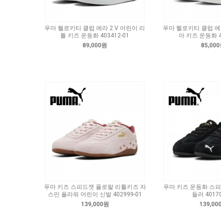
푸마 헬로키티 클럽 에라 2 V 어린이 리
푸마 헬로키티 클럽 에라
틀 키즈 운동화 403412-01
아 키즈 운동화 40
89,000원
85,00
푸마 키즈 스피드캣 플로랄 리틀키즈 자
푸마 키즈 운동화 스피
스민 플라워 어린이 신발 402999-01
들러 40170
139,000원
139,00