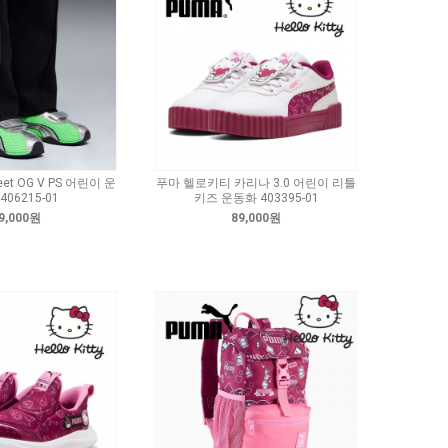
eet OG V PS 어린이 운
푸마 헬로키티 카리나 3.0 어린이 리틀
406215-01
키즈 운동화 403395-01
9,000원
89,000원