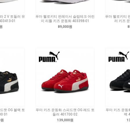
 2 V 토들러 유
푸마 헬로키티 펀레이서 슬립테크 어린
푸마 헬로키티 
3413-01
이 리틀 키즈 운동화 403398-01
러 키즈 운
0원
89,000원
8
드캣 OG 블랙 토
푸마 키즈 운동화 스피드캣 OG 레드 토
푸마 키즈 운동화 
0 01
들러 401700 02
랙 4
0원
139,000원
1