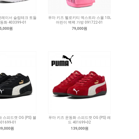
펀레이서 슬립테크 토들
푸마 키즈 헬로키티 엑스트라 스몰 10L
동화 403399-01
어린이 백팩 가방 091722-01
5,000원
79,000원
스피드캣 OG (PS) 블
푸마 키즈 운동화 스피드캣 OG (PS) 레
01699-01
드 401699-02
39,000원
139,000원