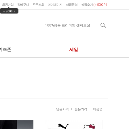
회원가입
장바구니
주문조회
마이페이지
상품문의
상품후기
( + 5000 P )
+ 2000 P
키즈존
세일
낮은가격
높은가격
제품명