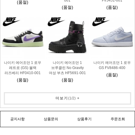
001
FV5451-001
(품절)
(품절)
(품절)
나이키 에어조던 1 로우
나이키 에어조던 1
나이키 에어조던 1 로우
레트로 (GS) 블랙
브루클린 No Gravity
GS FV8486-400
라즈베리 HF0410-001
여성 부츠 HF5691-001
(품절)
(품절)
(품절)
더보기
(
1
/
2
)
+
공지사항
상품문의
상품후기
주문조회