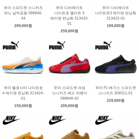
푸마 스피드캣 스니커즈
푸마 디비에이트
푸마 디비에이트
파노 남여공용 398846-
나이트로 엘리트 3
나이트로3 에키덴 런닝화
44
에키덴 런닝화 313420-
313422-01
01
209,000원
189,000원
259,000원
푸마 벨로시티 나이트로
푸마 스피드캣 여성
푸마 F1 베가스 스피드캣
4 에키덴 런닝화 313424-
스니커즈 레드 라벤더
스니커즈 309311-01
01
398846-42
229,000원
159,000원
209,000원