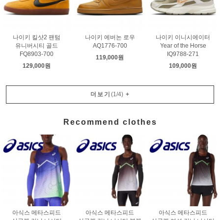
나이키 킬샷2 팬텀
나이키 에버논 로우
나이키 이니시에이터
유니버시티 골드
AQ1776-700
Year of the Horse
FQ8903-700
IQ9788-271
119,000원
129,000원
109,000원
더보기
(
1
/
4
)
+
Recommend clothes
아식스 메타스피드
아식스 메타스피드
아식스 메타스피드