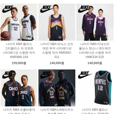
나이키 NBA 멤피스
나이키 NBA 피닉스 선즈
나이키 NBA 미네소타
그리즐리스 자 모란트
데빈 부커 시티에디션
울브스 앤소니 에드워즈
시티에디션 스윙맨 저지
스윙맨 저지 HM5993-
시티에디션 스윙맨 저지
HM5986-104
011
HM6334-525
159,000원
149,000원
149,000원
나이키 NBA 오클라호마
나이키 NBA LA레이커스
나이키 NBA 멤피스
시티 썬더 길저스
르브론 제임스
그리즐리스 2025/26