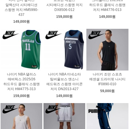
알렉산더 시티에디션
시티에디션 스윙맨 저지
하드우드 클래식 스윙맨
스윙맨 저지 HM5990-
DX8506-012
저지 HM4776-013
437
159,000원
149,000원
149,000원
나이키 NBA 댈러스
나이키 NBA 미네소타
나이키 조던 스포츠
매버릭스 2025/26
팀버울브스 앤소니
에센셜 드라이핏 나시티
하드우드 클래식 스윙맨
에드워즈 스윙맨 아이콘
IF0890-010
저지 HM4775-313
저지 DN2013-427
59,000원
159,000원
149,000원