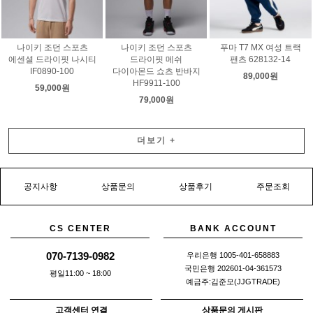
나이키 조던 스포츠
나이키 조던 스포츠
푸마 T7 MX 여성 트랙
에센셜 드라이핏 나시티
드라이핏 메쉬
팬츠 628132-14
IF0890-100
다이아몬드 쇼츠 반바지
89,000원
HF9911-100
59,000원
79,000원
더보기
+
공지사항
상품문의
상품후기
주문조회
CS CENTER
BANK ACCOUNT
070-7139-0982
우리은행 1005-401-658883
국민은행 202601-04-361573
평일11:00 ~ 18:00
예금주:김준모(JJGTRADE)
고객센터 연결
상품문의 게시판