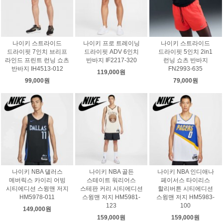
나이키 스트라이드
나이키 프로 트레이닝
나이키 스트라이드
드라이핏 7인치 브리프
드라이핏 ADV 6인치
드라이핏 5인치 2in1
라인드 프린트 런닝 쇼츠
반바지 IF2217-320
런닝 쇼츠 반바지
반바지 IH4513-012
FN2993-635
119,000원
99,000원
79,000원
나이키 NBA 댈러스
나이키 NBA 골든
나이키 NBA 인디애나
메버릭스 카이리 어빙
스테이트 워리어스
페이서스 타이리스
시티에디션 스윙맨 저지
스테판 커리 시티에디션
할리버튼 시티에디션
HM5978-011
스윙맨 저지 HM5981-
스윙맨 저지 HM5983-
123
100
149,000원
159,000원
159,000원