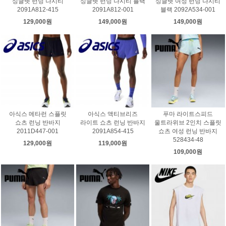
싱글렛 런닝 나시티
싱글렛 런닝 나시티 블랙
싱글렛 여성 런닝 나시티
2091A812-415
2091A812-001
블랙 2092A534-001
129,000원
149,000원
149,000원
아식스 메타런 스플릿
아식스 액티브리즈
푸마 라이트스피드
쇼츠 런닝 반바지
라이트 쇼츠 런닝 반바지
울트라위브 2인치 스플릿
2011D447-001
2091A854-415
쇼츠 여성 런닝 반바지
528434-48
129,000원
119,000원
109,000원