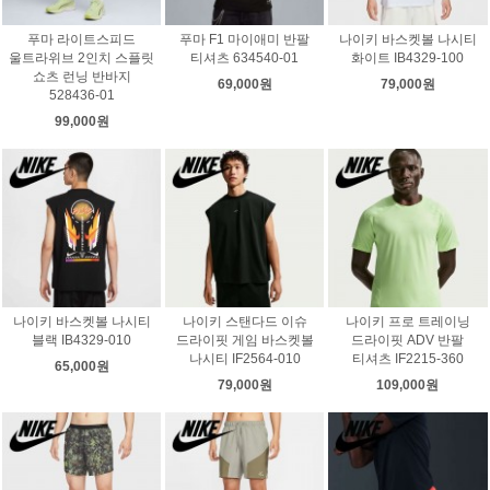
푸마 라이트스피드
푸마 F1 마이애미 반팔
나이키 바스켓볼 나시티
울트라위브 2인치 스플릿
티셔츠 634540-01
화이트 IB4329-100
쇼츠 런닝 반바지
69,000원
79,000원
528436-01
99,000원
나이키 바스켓볼 나시티
나이키 스탠다드 이슈
나이키 프로 트레이닝
블랙 IB4329-010
드라이핏 게임 바스켓볼
드라이핏 ADV 반팔
나시티 IF2564-010
티셔츠 IF2215-360
65,000원
79,000원
109,000원