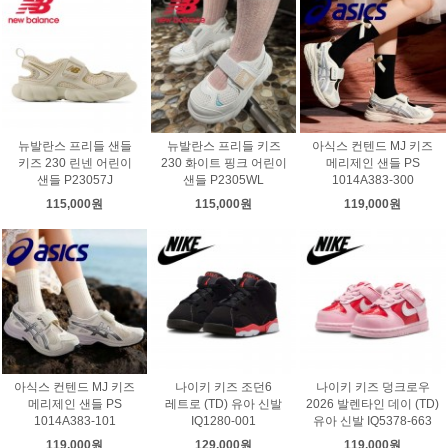
뉴발란스 프리들 샌들
뉴발란스 프리들 키즈
아식스 컨텐드 MJ 키즈
키즈 230 린넨 어린이
230 화이트 핑크 어린이
메리제인 샌들 PS
샌들 P23057J
샌들 P2305WL
1014A383-300
115,000원
115,000원
119,000원
아식스 컨텐드 MJ 키즈
나이키 키즈 조던6
나이키 키즈 덩크로우
메리제인 샌들 PS
레트로 (TD) 유아 신발
2026 발렌타인 데이 (TD)
1014A383-101
IQ1280-001
유아 신발 IQ5378-663
119,000원
129,000원
119,000원